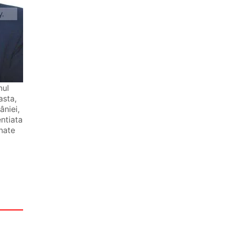
nul
asta,
âniei,
ntiata
mnate