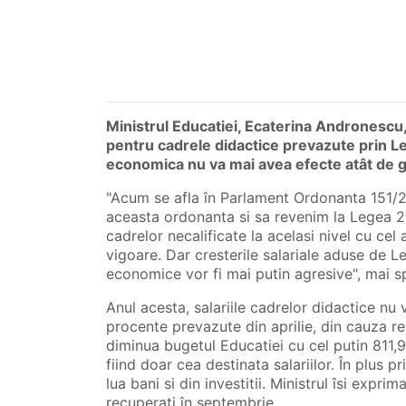
Ministrul Educatiei, Ecaterina Andronescu,
pentru cadrele didactice prevazute prin Le
economica nu va mai avea efecte atât de 
"Acum se afla în Parlament Ordonanta 151/20
aceasta ordonanta si sa revenim la Legea 2
cadrelor necalificate la acelasi nivel cu cel
vigoare. Dar cresterile salariale aduse de L
economice vor fi mai putin agresive", mai s
Anul acesta, salariile cadrelor didactice nu 
procente prevazute din aprilie, din cauza re
diminua bugetul Educatiei cu cel putin 811,
fiind doar cea destinata salariilor. În plus p
lua bani si din investitii. Ministrul îsi exprim
recuperati în septembrie.