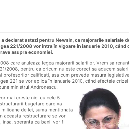
 a declarat astazi pentru NewsIn, ca majorarile salariale 
gea 221/2008 vor intra în vigoare în ianuarie 2010, când 
grave asupra economiei.
08 care anuleaza legea majorarii salariilor. Vrem sa renun
21/2008, pentru ca oricum nu este corect sa aducem salarii
 al profesorilor calificati, asa cum prevede masura legislativa
egea 221 se vor aplica în ianuarie 2010, când efectele crizei
pune ministrul Andronescu.
vor mai creste nici cu cele 5
structurarii bugetare care va
9 milioane de lei, suma mentionata
rin aceasta restructurare se vor
a, însa, speranta ca banii vor fi