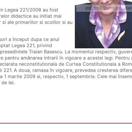
prin Legea 221/2008 au fost
lor didactice au initiat mai
si ale primariilor si scolilor si au
sori a început dupa ce anul
ptat Legea 221, privind
 presedintele Traian Basescu. La momentul respectiv, guver
 pentru amânarea intrarii în vigoare a acestei legi. Pentru 
eclarata neconstitutionala de Curtea Constitutionala a Rom
ii 221. A doua, ramasa în vigoare, prevedea cresterea difere
 la 1 martie 2009 si, respectiv, 1 septembrie. Cele mai înse
de lei.