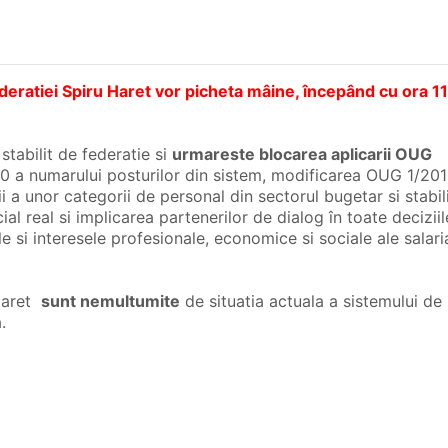
Federatiei Spiru Haret vor picheta mâine, începând cu ora 1
stabilit de federatie si
urmareste blocarea aplicarii OUG
 a numarului posturilor din sistem, modificarea OUG 1/20
i a unor categorii de personal din sectorul bugetar si stabil
ial real si implicarea partenerilor de dialog în toate deciziil
le si interesele profesionale, economice si sociale ale salaria
 Haret
sunt nemultumite
de situatia actuala a sistemului de
.